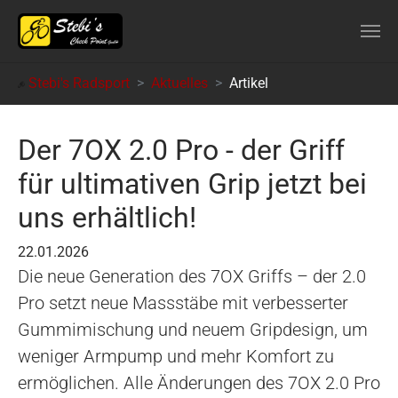
Skip to main content
You are here:
Stebi's Radsport
Aktuelles
Artikel
Der 7OX 2.0 Pro - der Griff
für ultimativen Grip jetzt bei
uns erhältlich!
22.01.2026
Die neue Generation des 7OX Griffs – der 2.0
Pro setzt neue Massstäbe mit verbesserter
Gummimischung und neuem Gripdesign, um
weniger Armpump und mehr Komfort zu
ermöglichen. Alle Änderungen des 7OX 2.0 Pro