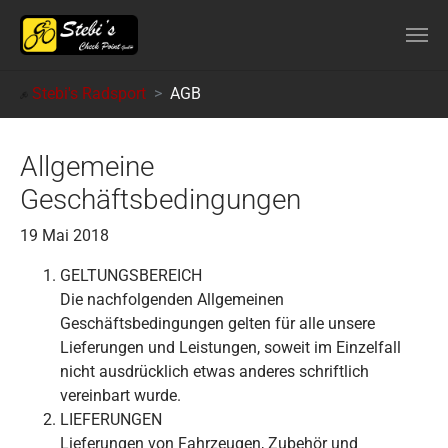
Skip to main content
You are here:
Stebi's Radsport
AGB
Allgemeine
Geschäftsbedingungen
19 Mai 2018
GELTUNGSBEREICH
Die nachfolgenden Allgemeinen
Geschäftsbedingungen gelten für alle unsere
Lieferungen und Leistungen, soweit im Einzelfall
nicht ausdrücklich etwas anderes schriftlich
vereinbart wurde.
LIEFERUNGEN
Lieferungen von Fahrzeugen, Zubehör und